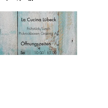
La Cucina Lübeck
Frühstück/Lunch
Picknickboxen Grazing Art
Öffnungszeiten
Sa:
10
:00
- 15:00
So:
10:00 - 15
:00
Mo:
10:00 - 15:00
Anfahrt
Große Burgstraße 40
23552 Lübeck
Kontakt