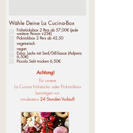
Wähle Deine La Cucina-Box
Frühstücksbox 2 Pers ab 57,00€ (jede
weitere Person +25€)
Picknickbox 2 Pers ab 42,50
vegetarisch
vegan
Extra: Lachs mit Senf/Dill-Sauce (Aufpreis
6,50€)
Piccolo Sekt trocken 6,50€
Achtung!
Für unsere
La Cucina Frühstücks- oder Picknickbox
benötigen wir
mindestens
24 Stunden Vorlauf!