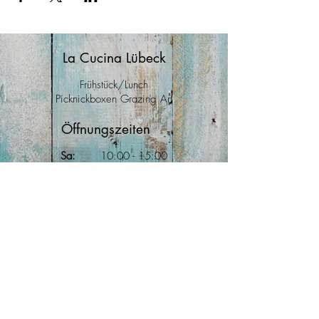
La Cucina Lübeck
Frühstück/Lunch
Picknickboxen Grazing Art
Öffnungszeiten
Sa:
10
:00
- 15:00
So:
10:00 - 15
:00
Mo:
10:00 - 15:00
Anfahrt
Große Burgstraße 40
23552 Lübeck
Kontakt