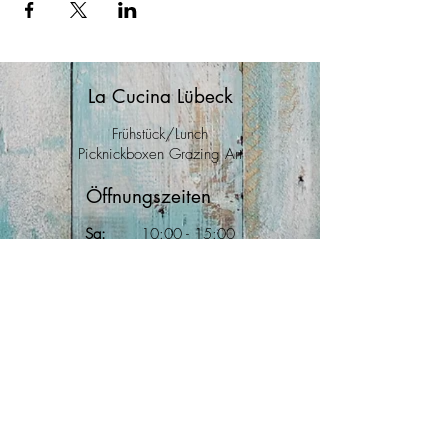
La Cucina Lübeck
Frühstück/Lunch
Picknickboxen Grazing Art
Öffnungszeiten
Sa:
10
:00
- 15:00
So:
10:00 - 15
:00
Mo:
10:00 - 15:00
Anfahrt
Große Burgstraße 40
23552 Lübeck
Kontakt