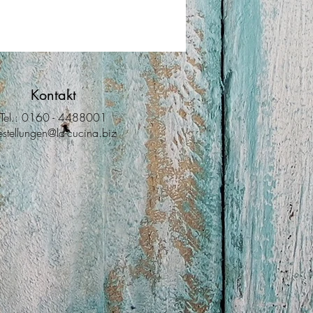
Kontakt
Tel.: 0160 - 4488001
estellungen@la-cucina.biz