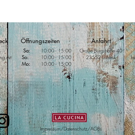
eck
Öffnungszeiten
Anfahrt
h
Sa:
10
:00
- 15:00
Große Burgstraße 40
ng Art
So:
10:00 - 15
:00
23552 Lübeck
b
Mo:
10:00 - 15:00
Impressum
/
Datenschutz/AGBs