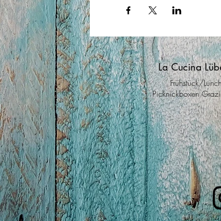
La Cucina Lüb
Frühstück/Lunc
Picknickboxen Grazi