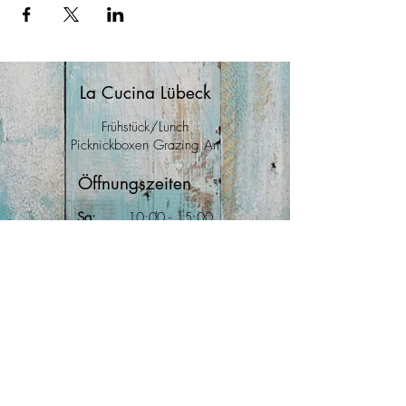
La Cucina Lübeck
Frühstück/Lunch
Picknickboxen Grazing Art
Öffnungszeiten
Sa:
10
:00
- 15:00
So:
10:00 - 15
:00
Mo:
10:00 - 15:00
Anfahrt
Große Burgstraße 40
23552 Lübeck
Kontakt