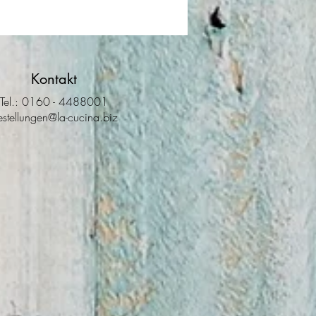
Kontakt
Tel.: 0160 - 4488001
estellungen@la-cucina.biz