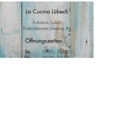
La Cucina Lübeck
Frühstück/Lunch
Picknickboxen Grazing Art
Öffnungszeiten
Sa:
10
:00
- 15:00
So:
10:00 - 15
:00
Mo:
10:00 - 15:00
Anfahrt
Große Burgstraße 40
23552 Lübeck
Kontakt
Tel.:
0160 - 4488001
bestellungen@la-cucina.biz