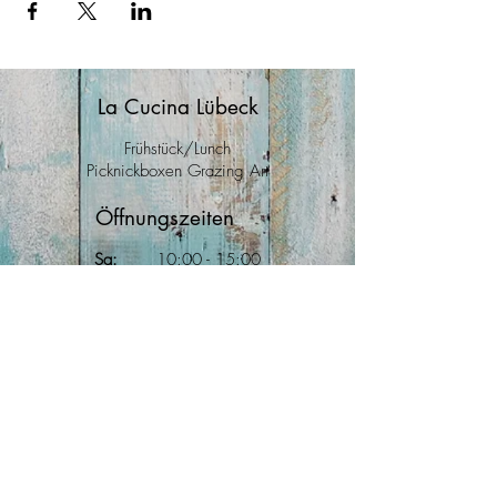
La Cucina Lübeck
Frühstück/Lunch
Picknickboxen Grazing Art
Öffnungszeiten
Sa:
10
:00
- 15:00
So:
10:00 - 15
:00
Mo:
10:00 - 15:00
Anfahrt
Große Burgstraße 40
23552 Lübeck
Kontakt