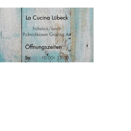
La Cucina Lübeck
Frühstück/Lunch
Picknickboxen Grazing Art
Öffnungszeiten
Sa:
10
:00
- 15:00
So:
10:00 - 15
:00
Mo:
10:00 - 15:00
Anfahrt
Große Burgstraße 40
23552 Lübeck
Kontakt
Tel.:
0160 - 4488001